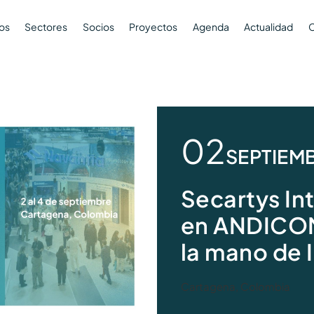
ios
Sectores
Socios
Proyectos
Agenda
Actualidad
C
02
SEPTIEM
Secartys Int
en ANDICOM
la mano de 
Cartagena, Colombia