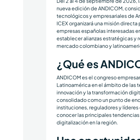
Del 2 al 4 de septiembre de 2026,
nueva edición de ANDICOM, conside
tecnológicos y empresariales de Am
ICEX organizará una misión directa p
empresas españolas interesadas en
establecer alianzas estratégicas y 
mercado colombiano y latinoameri
¿Qué es ANDIC
ANDICOM es el congreso empresari
Latinoamérica en el ámbito de las t
innovación y la transformación digi
consolidado como un punto de enc
instituciones, reguladores y lídere
conocer las principales tendencias 
digitalización en la región.