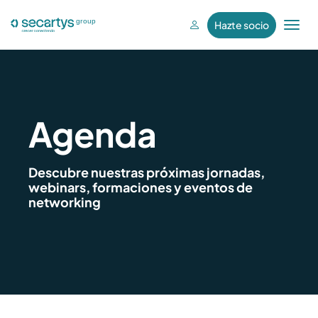
Hazte socio
T
o
g
g
l
e
Agenda
n
a
v
Descubre nuestras próximas jornadas,
webinars, formaciones y eventos de
i
networking
g
a
t
i
o
n