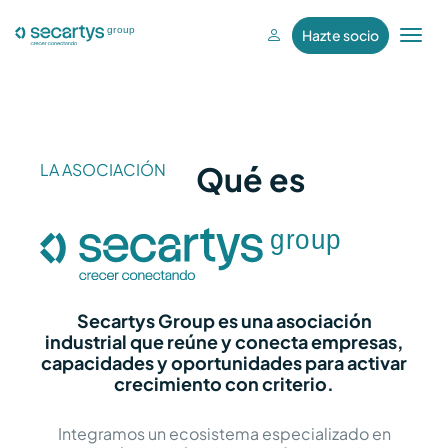
Hazte socio
T
o
g
g
l
e
LA ASOCIACIÓN
Qué es
n
a
v
i
g
a
Secartys Group es una asociación
t
industrial que reúne y conecta empresas,
capacidades y oportunidades para activar
i
crecimiento con criterio.
o
n
Integramos un ecosistema especializado en