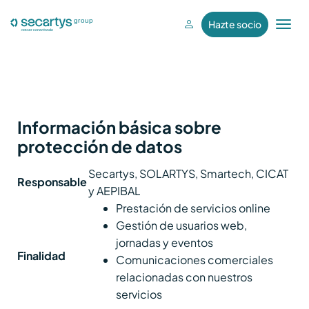
Hazte socio
T
o
g
g
l
e
Información básica sobre
n
protección de datos
a
v
Secartys, SOLARTYS, Smartech, CICAT
Responsable
i
y AEPIBAL
g
Prestación de servicios online
a
Gestión de usuarios web,
t
jornadas y eventos
i
Finalidad
Comunicaciones comerciales
o
relacionadas con nuestros
n
servicios