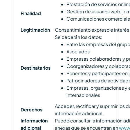
Prestación de servicios onlin
Gestión de usuarios web, jor
Finalidad
Comunicaciones comerciales 
Legitimación
Consentimiento expreso e interés 
Se cederán los datos:
Entre las empresas del grup
Asociados
Empresas colaboradoras y pr
Coorganizadores y colaborad
Destinatarios
Ponentes y participantes en 
Patrocinadores de actividad
Empresas, organizaciones y 
internacionales
Acceder, rectificar y suprimir los 
Derechos
información adicional.
Información
Puede consultar la información adi
adicional
anexas que se encuentran en
www.