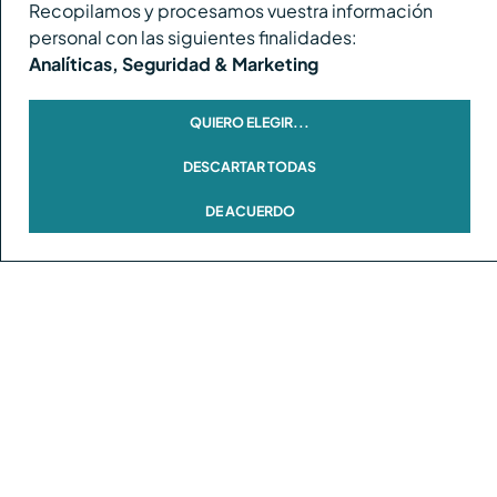
Recopilamos y procesamos vuestra información
Reúne y conecta a:
personal con las siguientes finalidades:
Analíticas, Seguridad & Marketing
QUIERO ELEGIR
...
DESCARTAR TODAS
DE ACUERDO
Modific
cookie
Conecta estratégicamente con: