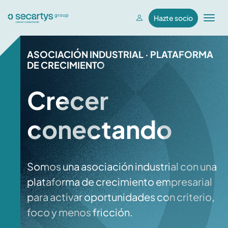
Hazte socio
T
o
g
ASOCIACIÓN INDUSTRIAL · PLATAFORMA
g
DE CRECIMIENTO
l
e
Crecer
n
a
conectando
v
i
g
a
Somos una asociación industrial con una
t
plataforma de crecimiento empresarial
i
para activar oportunidades con criterio,
o
n
foco y menos fricción.